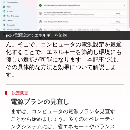
どんな話なの
現代社会では、コンピュータは日常生活に欠
かせない存在です。しかし、これらのデバイ
pcの電源設定でエネルギーを節約
スが消費するエネルギー量は無視できませ
ん。そこで、コンピュータの電源設定を最適
化することで、エネルギーを節約し環境にも
優しい選択が可能になります。本記事では、
その具体的な方法と効果について解説しま
設定変更
電源プランの見直し
まずは、コンピュータの電源プランを見直す
ことから始めましょう。多くのオペレーティ
ングシステムには、省エネモードやバランス