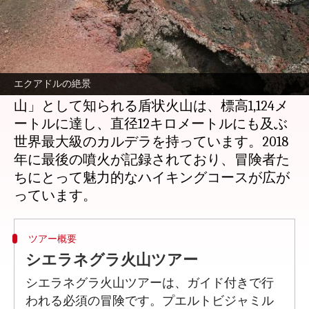
どんな話なの
エクアドルのガラパゴス諸島に位置するイサ
ベラ島、その中心には壮大な火山景観を誇る
エクアドルの絶景
シエラネグラ火山があります。この「黒い
山」として知られる盾状火山は、標高1,124メ
ートルに達し、直径12キロメートルにも及ぶ
世界最大級のカルデラを持っています。2018
年に最後の噴火が記録されており、冒険者た
ちにとって魅力的なハイキングコースが広が
ツアー概要
シエラネグラ火山ツアー
シエラネグラ火山ツアーは、ガイド付きで行
われる必須の冒険です。プエルトビジャミル