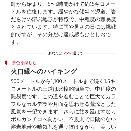
町から始まり、5〜6時間かけて約15キロメー
トルを往復します。緩やかな傾斜と泥道、岩
だらけの溶岩地形が特徴で、中程度の難易度
とされています。特に雨や暑さの日には挑戦
的ですが、その分だけ達成感もひとしおで
す。
あなたは
25%
通じて
景色を楽しむ
火口縁へのハイキング
900メートルから1,100メートルまで続く1.5キ
ロメートルの土道は比較的簡単で、中程度の
難易度です。この道を進むことで巨大でカラ
フルなカルデラや月面を思わせる荒涼とした
風景を一望できます。さらに旅を延ばすなら
ボルカンチコへ向かい、不規則で日陰のない
溶岩地帯や噴気孔を通り抜けながら、美しい