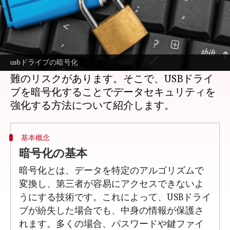
どんな話なの
デジタル時代において、個人情報や重要なデ
ータを守ることは非常に重要です。特にUSB
usbドライブの暗号化
ドライブは持ち運びが便利なため、紛失や盗
難のリスクがあります。そこで、USBドライ
ブを暗号化することでデータセキュリティを
基本概念
暗号化の基本
暗号化とは、データを特定のアルゴリズムで
変換し、第三者が容易にアクセスできないよ
うにする技術です。これによって、USBドライ
ブが紛失した場合でも、中身の情報が保護さ
れます。多くの場合、パスワードや鍵ファイ