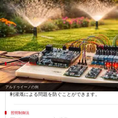
著者
Jul 04, 2026
04:59 am
Keito Komeda
どんな話なの
ガーデニングは多くの人々にとってリラックス
トメーションが注目されています。アルドゥイ
て自動化を実現します。この技術を利用するこ
センサー活用法
センサーで土壌の状態を監視
土壌の湿度や温度を監視することは植物の健康維
アルドゥイーノの例
やりシステムを制御することができます。例えば
剰灌漑による問題を防ぐことができます。
照明制御法