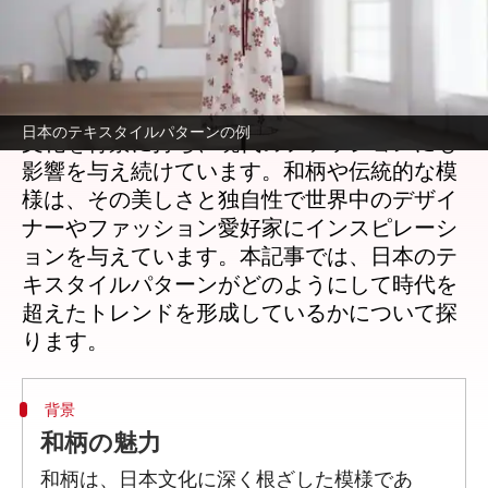
著者
Jun 01, 2026
01:07 pm
Keito Komeda
どんな話なの
日本のテキスタイルパターンは、長い歴史と
日本のテキスタイルパターンの例
文化を背景に持ち、現代のファッションにも
影響を与え続けています。和柄や伝統的な模
様は、その美しさと独自性で世界中のデザイ
ナーやファッション愛好家にインスピレーシ
ョンを与えています。本記事では、日本のテ
キスタイルパターンがどのようにして時代を
超えたトレンドを形成しているかについて探
背景
和柄の魅力
和柄は、日本文化に深く根ざした模様であ