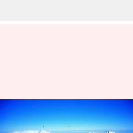
南極の魅力的なヴィンソン・マ
シフ: 極限の山岳脱出
著者
Jul 07, 2026
06:13 pm
Keito Komeda