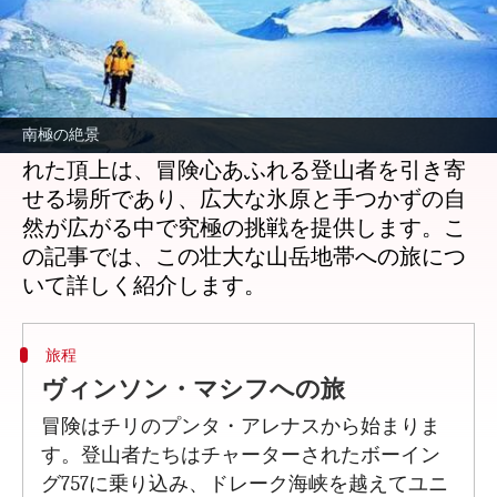
どんな話なの
南極大陸のエルスワース山脈に位置するヴィ
ンソン・マシフは、標高4,892メートルで南極
南極の絶景
最高峰として知られています。この氷に覆わ
れた頂上は、冒険心あふれる登山者を引き寄
せる場所であり、広大な氷原と手つかずの自
然が広がる中で究極の挑戦を提供します。こ
の記事では、この壮大な山岳地帯への旅につ
旅程
ヴィンソン・マシフへの旅
冒険はチリのプンタ・アレナスから始まりま
す。登山者たちはチャーターされたボーイン
グ757に乗り込み、ドレーク海峡を越えてユニ