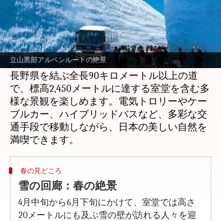
どんな話なの
日本アルプス北部に位置する立山黒部アルペ
ンルートは、自然愛好家や冒険者にとって魅
立山黒部アルペンルートの絶景
力的な旅行先です。このルートは、富山県と
長野県を結ぶ全長90キロメートル以上の道
で、標高2,450メートルに達する室堂を含む多
様な景観を楽しめます。電気トロリーやケー
ブルカー、ハイブリッドバスなど、多彩な交
通手段で移動しながら、日本の美しい自然を
春の見どころ
雪の回廊：春の絶景
4月中旬から6月下旬にかけて、室堂では高さ
20メートルにも及ぶ雪の壁が訪れる人々を迎