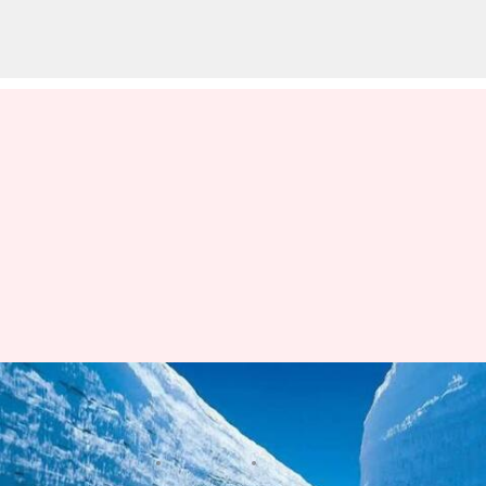
立山黒部アルペンルート：冒険
者の究極の旅
著者
Jul 04, 2026
10:03 am
Keito Komeda