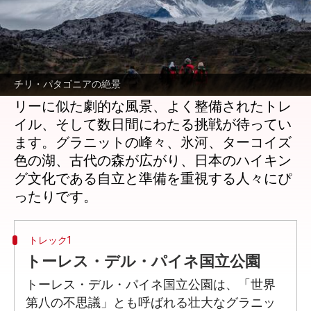
どんな話なの
チリのパタゴニアは、日本の冒険者たちにと
って魅力的な山岳トレッキングを提供してい
チリ・パタゴニアの絶景
ます。日本アルプスや北海道のバックカント
リーに似た劇的な風景、よく整備されたトレ
イル、そして数日間にわたる挑戦が待ってい
ます。グラニットの峰々、氷河、ターコイズ
色の湖、古代の森が広がり、日本のハイキン
グ文化である自立と準備を重視する人々にぴ
トレック1
トーレス・デル・パイネ国立公園
トーレス・デル・パイネ国立公園は、「世界
第八の不思議」とも呼ばれる壮大なグラニッ