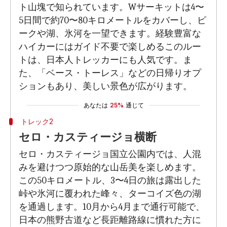
ト山塊で知られています。Wサーキットは4〜
5日間で約70〜80キロメートルをカバーし、ピ
ークや湖、氷河を一望できます。経験豊富な
ハイカーにはガイド不要で楽しめるこのルー
トは、日本人トレッカーにも人気です。ま
た、「ベース・トーレス」などの日帰りオプ
ションもあり、美しい景色が広がります。
あなたは
25%
通じて
トレック2
セロ・カスティージョ横断
セロ・カスティージョ国立公園内では、人混
みを避けつつ原始的な山岳美を楽しめます。
この50キロメートル、3〜4日の旅は露出した
峠や氷河に覆われた峰々、ターコイズ色の湖
を通過します。10月から4月まで通行可能で、
日本の熊野古道など長距離路線に慣れた方に