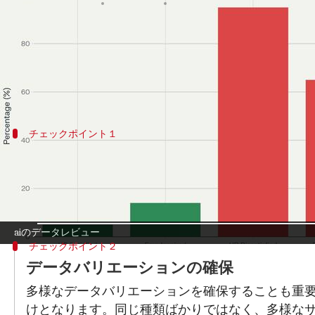
著者
Jun 18, 2026
11:01 am
Keito Komeda
どんな話なの
ＡＩ（人工知能）の性能を向上させるためには
チェックポイント１
データ品質の確認
データ品質を確認することは、ＡＩモデルの精度
データセットを見直し、不足している情報や誤り
aiのデータレビュー
チェックポイント２
データバリエーションの確保
多様なデータバリエーションを確保することも重
けとなります。同じ種類ばかりではなく、多様な