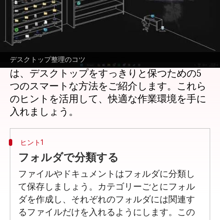
どんな話なの
デスクトップが散らかっていると、仕事や勉
強の効率が下がることがあります。整理整頓
されたデスクトップは、集中力を高め、生産
性を向上させる助けになります。この記事で
デスクトップ整理のコツ
は、デスクトップをすっきりと保つための5
つのスマートな方法をご紹介します。これら
のヒントを活用して、快適な作業環境を手に
ヒント1
フォルダで分類する
ファイルやドキュメントはフォルダに分類し
て保存しましょう。カテゴリーごとにフォル
ダを作成し、それぞれのフォルダには関連す
るファイルだけを入れるようにします。この