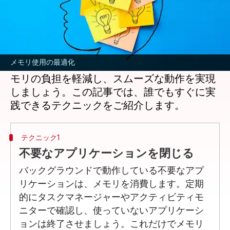
どんな話なの
コンピュータのパフォーマンスを向上させる
ためには、メモリ（RAM）の効率的な使用が
メモリ使用の最適化
重要です。日常的に簡単にできる方法で、メ
モリの負担を軽減し、スムーズな動作を実現
しましょう。この記事では、誰でもすぐに実
テクニック1
不要なアプリケーションを閉じる
バックグラウンドで動作している不要なアプ
リケーションは、メモリを消費します。定期
的にタスクマネージャーやアクティビティモ
ニターで確認し、使っていないアプリケーシ
ョンは終了させましょう。これだけでメモリ