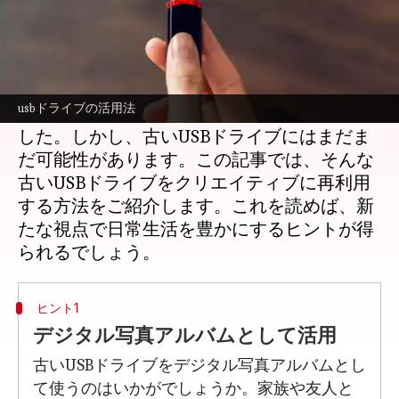
どんな話なの
古いUSBドライブが引き出しの中で眠ってい
ることはありませんか？技術が進化する中
usbドライブの活用法
で、使わなくなったガジェットも増えてきま
した。しかし、古いUSBドライブにはまだま
だ可能性があります。この記事では、そんな
古いUSBドライブをクリエイティブに再利用
する方法をご紹介します。これを読めば、新
たな視点で日常生活を豊かにするヒントが得
ヒント1
デジタル写真アルバムとして活用
古いUSBドライブをデジタル写真アルバムとし
て使うのはいかがでしょうか。家族や友人と