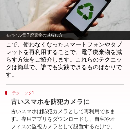
どんな話なの
モバイルデバイスは私たちの日常生活に欠か
せない存在ですが、その寿命が尽きると電子
モバイル電子廃棄物の減らし方
廃棄物として環境に悪影響を及ぼします。そ
こで、使わなくなったスマートフォンやタブ
レットを再利用することで、電子廃棄物を減
らす方法をご紹介します。これらのテクニッ
クは簡単で、誰でも実践できるものばかりで
テクニック1
古いスマホを防犯カメラに
古いスマホは防犯カメラとして再利用できま
す。専用アプリをダウンロードし、自宅やオ
フィスの監視カメラとして設置するだけで、