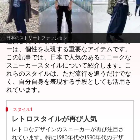
著者
Jun 05, 2026
04:48 am
Keito Komeda
どんな話なの
日本のストリートファッションは、世界中で
日本のストリートファッション
注目されています。その中でも特にスニーカ
ーは、個性を表現する重要なアイテムです。
この記事では、日本で人気のあるユニークな
スニーカースタイルについて紹介します。こ
れらのスタイルは、ただ流行を追うだけでな
く、自分自身を表現する手段としても活用さ
スタイル1
レトロスタイルが再び人気
レトロなデザインのスニーカーが再び注目さ
れています。特に1980年代や1990年代のデザ