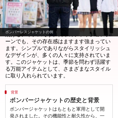
著者
Jun 23, 2026
07:28 pm
Keito Komeda
どんな話なの
ボンバージャケットは、時代を超えて愛され
ボンバーレスジャケットの例
続けるアイテムです。日本のファッションシ
ーンでも、その存在感はますます強まってい
ます。シンプルでありながらスタイリッシュ
なデザインが、多くの人々に支持されていま
す。このジャケットは、季節を問わず活躍す
る万能アイテムとして、さまざまなスタイル
背景
ボンバージャケットの歴史と背景
ボンバージャケットはもともと軍用として開
発されました。その機能性と耐久性から、一