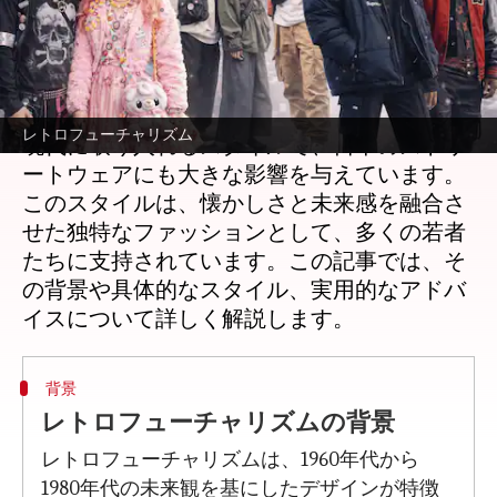
著者
Jun 20, 2026
08:36 pm
Keito Komeda
どんな話なの
レトロフューチャリズムは、過去の未来像を
レトロフューチャリズム
現代に取り入れるスタイルで、日本のストリ
ートウェアにも大きな影響を与えています。
このスタイルは、懐かしさと未来感を融合さ
せた独特なファッションとして、多くの若者
たちに支持されています。この記事では、そ
の背景や具体的なスタイル、実用的なアドバ
背景
レトロフューチャリズムの背景
レトロフューチャリズムは、1960年代から
1980年代の未来観を基にしたデザインが特徴