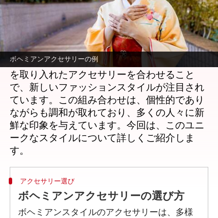
どんな話なの
日本の夏祭りや花火大会でよく見かける浴衣
は、伝統的な和装として親しまれています。
ボヘミアンアクセサリーの例
しかし、最近では西洋のボヘミアンスタイル
を取り入れたアクセサリーを合わせること
で、新しいファッションスタイルが注目され
ています。この組み合わせは、個性的であり
ながらも調和が取れており、多くの人々に新
鮮な印象を与えています。今回は、このユニ
ークなスタイルについて詳しくご紹介しま
アクセサリー選び
ボヘミアンアクセサリーの選び方
ボヘミアンスタイルのアクセサリーは、多様