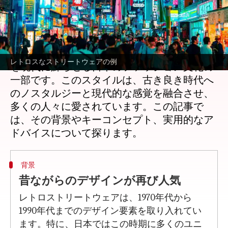
著者
Jul 05, 2026
06:21 pm
Keito Komeda
どんな話なの
レトロストリートウェアは、過去のスタイル
レトロスなストリートウェアの例
を現代に蘇らせる日本のファッション文化の
一部です。このスタイルは、古き良き時代へ
のノスタルジーと現代的な感覚を融合させ、
多くの人々に愛されています。この記事で
は、その背景やキーコンセプト、実用的なア
背景
昔ながらのデザインが再び人気
レトロストリートウェアは、1970年代から
1990年代までのデザイン要素を取り入れてい
ます。特に、日本ではこの時期に多くのユニ