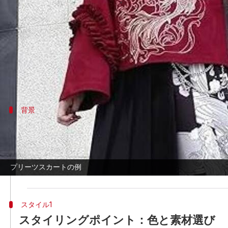
著者
Jun 30, 2026
05:03 am
Keito Komeda
どんな話なの
プリーツスカートは、日本のストリートファッ
テムは、若者から大人まで幅広い世代に愛され
背景
プリーツスカートの歴史と背景
プリーツスカートは、もともと制服として使われて
文化と共鳴し、多くのサブカルチャーで取り入れ
プリーツスカートの例
す。
スタイル1
スタイリングポイント：色と素材選び