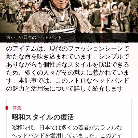
著者
Jun 30, 2026
05:13 am
Keito Komeda
どんな話なの
最近、懐かしい日本のヘッドバンドが再び注
懐かしい日本のヘッドバンド
目を集めています。昭和時代に人気だったこ
のアイテムは、現代のファッションシーンで
新たな命を吹き込まれています。シンプルで
ありながらも個性的なスタイルを演出できる
ため、多くの人々がその魅力に惹かれていま
す。本記事では、このレトロなヘッドバンド
背景
昭和スタイルの復活
昭和時代、日本では多くの若者がカラフルな
ヘッドバンドを愛用していました。このアイ