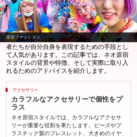
どんな話なの
ネオ原宿スタイルは、伝統的な原宿ファッシ
ョンの進化形であり、個性と創造性を重視す
原宿ファッション
る新しいトレンドです。このスタイルは、若
者たちが自分自身を表現するための手段とし
て人気があります。この記事では、ネオ原宿
スタイルの背景や特徴、そして実際に取り入
アクセサリー
カラフルなアクセサリーで個性をプ
ラス
ネオ原宿スタイルでは、カラフルなアクセサ
リーが重要な役割を果たします。ビーズやプ
ラスチック製のブレスレット、大きめのイヤ