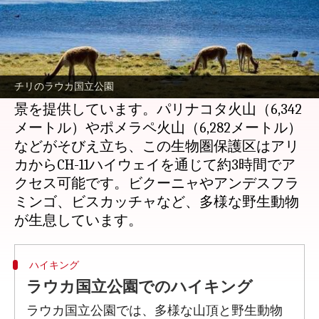
どんな話なの
チリ北部のアンデス高地に位置するラウカ国
立公園は、標高3,200メートルから6,342メー
チリのラウカ国立公園
トルまで広がり、壮大な火山群が支配する風
景を提供しています。パリナコタ火山（6,342
メートル）やポメラペ火山（6,282メートル）
などがそびえ立ち、この生物圏保護区はアリ
カからCH-11ハイウェイを通じて約3時間でア
クセス可能です。ビクーニャやアンデスフラ
ミンゴ、ビスカッチャなど、多様な野生動物
ハイキング
ラウカ国立公園でのハイキング
ラウカ国立公園では、多様な山頂と野生動物