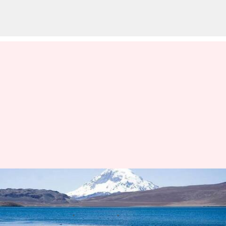
チリのラウカ国立公園: 多様な
山頂と野生動物の道
著者
Jul 08, 2026
09:18 am
Keito Komeda