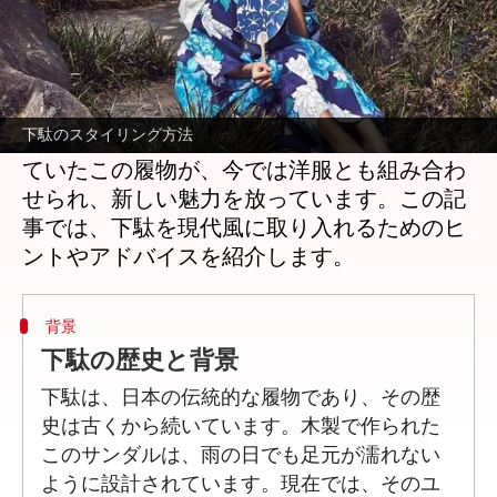
どんな話なの
現代の日本ファッション愛好者にとって、伝
統的な下駄は新たなスタイルの一部として注
下駄のスタイリング方法
目されています。かつては和服と共に履かれ
ていたこの履物が、今では洋服とも組み合わ
せられ、新しい魅力を放っています。この記
事では、下駄を現代風に取り入れるためのヒ
背景
下駄の歴史と背景
下駄は、日本の伝統的な履物であり、その歴
史は古くから続いています。木製で作られた
このサンダルは、雨の日でも足元が濡れない
ように設計されています。現在では、そのユ