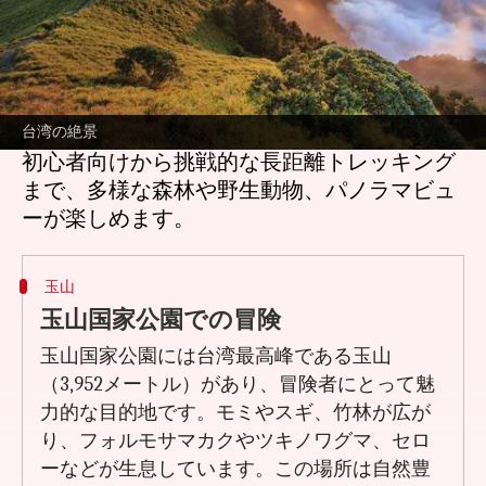
どんな話なの
台湾はアジアでも有数の美しい山岳地帯を誇
り、ハイカーにとって自然の美しさと新鮮な
空気を求める冒険の場となっています。標高
4,000メートル近くに達するこれらの山々は、
台湾の絶景
初心者向けから挑戦的な長距離トレッキング
まで、多様な森林や野生動物、パノラマビュ
玉山
玉山国家公園での冒険
玉山国家公園には台湾最高峰である玉山
（3,952メートル）があり、冒険者にとって魅
力的な目的地です。モミやスギ、竹林が広が
り、フォルモサマカクやツキノワグマ、セロ
ーなどが生息しています。この場所は自然豊