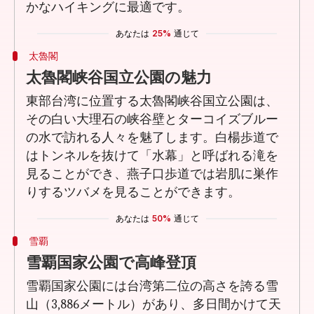
かなハイキングに最適です。
あなたは
25%
通じて
太魯閣
太魯閣峡谷国立公園の魅力
東部台湾に位置する太魯閣峡谷国立公園は、
その白い大理石の峡谷壁とターコイズブルー
の水で訪れる人々を魅了します。白楊歩道で
はトンネルを抜けて「水幕」と呼ばれる滝を
見ることができ、燕子口歩道では岩肌に巣作
りするツバメを見ることができます。
あなたは
50%
通じて
雪覇
雪覇国家公園で高峰登頂
雪覇国家公園には台湾第二位の高さを誇る雪
山（3,886メートル）があり、多日間かけて天