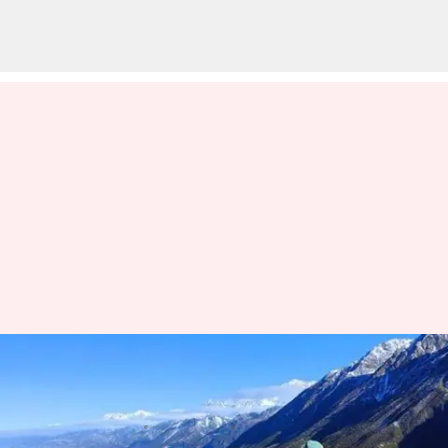
ニュージーランドのアオラキを
探る：冒険が待つ山岳トレイル
著者
Jul 07, 2026
05:59 pm
Keito Komeda