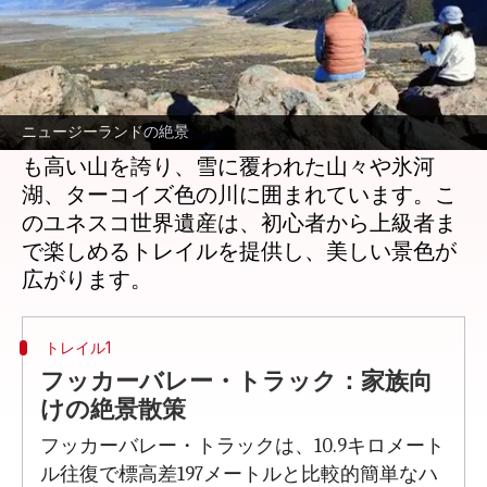
どんな話なの
ニュージーランド南島の中心に位置するアオ
ラキ/マウントクック国立公園は、ハイカー
ニュージーランドの絶景
たちの楽園です。標高3,724メートルの国で最
も高い山を誇り、雪に覆われた山々や氷河
湖、ターコイズ色の川に囲まれています。こ
のユネスコ世界遺産は、初心者から上級者ま
で楽しめるトレイルを提供し、美しい景色が
トレイル1
フッカーバレー・トラック：家族向
けの絶景散策
フッカーバレー・トラックは、10.9キロメート
ル往復で標高差197メートルと比較的簡単なハ