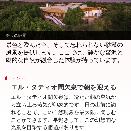
どんな話なの
チリのアタカマ砂漠は、静かな山の隠れ家と
して最適な場所です。アンデス山脈とその周
チリの絶景
辺の山々に囲まれたこの高地地域は、広大な
景色と澄んだ空、そして忘れられない砂漠の
風景を提供します。ここでは、静かな贅沢と
ヒント1
エル・タティオ間欠泉で朝を迎える
エル・タティオ間欠泉は、冷たい朝の空気か
ら立ち上る蒸気が印象的です。日の出前に訪
れることで、この自然現象を最大限に楽しむ
ことができます。早起きして、この幻想的な
光景を目撃する価値があります。