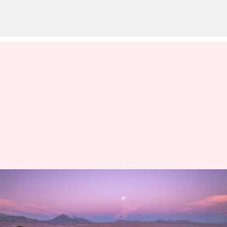
チリのアタカマ砂漠で静かな山
の隠れ家を探る
著者
Jun 03, 2026
10:25 pm
Keito Komeda