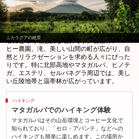
著者
Jun 02, 2026
01:22 pm
Keito Komeda
どんな話なの
ニカラグアの高地は、低地から逃れたい旅行
ニカラグアの絶景
者にとって理想的な場所です。雲霧林、コー
ヒー農園、滝、美しい山間の町が広がり、自
然とリラクゼーションを求める人々にぴった
りです。特に北部高地やマタガルパ、ヒノテ
ガ、エステリ、セルバネグラ周辺では、美し
ハイキング
マタガルパでのハイキング体験
マタガルパはその山岳環境とコーヒー文化で
知られており、「セロ・アパンテ」などへの
ハイキングも簡単に楽しめます。この場所か