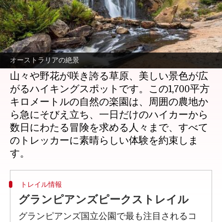
どんな話なの
オーストラリアのビクトリア州に位置するグ
ランピアンズ国立公園は、伝統的な所有者に
オーストラリアの絶景
よってガリワードと呼ばれ、壮大な砂岩の
山々や野花が咲き誇る草原、美しい景色が広
がるハイキングスポットです。この1,700平方
キロメートルの自然の楽園は、周囲の農地か
ら急にそびえ立ち、一日だけのハイカーから
数日にわたる冒険を求める人々まで、すべて
のトレッカーに素晴らしい体験を約束しま
トレイル情報
グランピアンズピークストレイル
グランピアンズ国立公園で最も注目されるコ