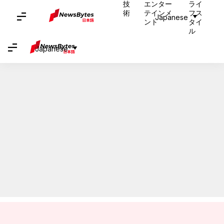
技
エンター
ライ
術
テインメ
フス
Japanese
家
/
ニュース
/
ライフスタイル フィット・ニュース
/
エクアドルのチンボラソを探検しよう：スリリングな山の冒険が待っている
ント
タイ
ル
ADVERTISEMENT
Japanese