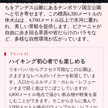
心から最も遠い地点として知られ、冒険者た
ちをアンデス山脈にあるチンボラソ国立公園
へと引き寄せます。この標高6,310メートルの
休火山は、4,700メートル以上で氷河に覆わ
れ、美しい景観を提供します。ビクーニャが
自由に歩き回る草原や岩だらけのパラモな
アドバイス1
ハイキング初心者でも楽しめる
リオバンバからアクセス可能なこの公園は、
さまざまなレベルのハイカーを歓迎していま
す。入口からエルマノス・カレル・レフュー
ジオまで続く道はでこぼこしていますが、
4,800メートル地点で温かい飲み物や軽食を楽
しむことができます。そこからさらに進んで
5,000メートル地点のウィンプール・レフュー