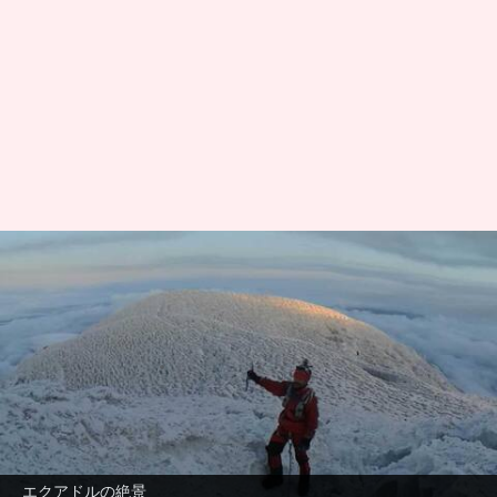
エクアドルのチンボラソを探検
しよう：スリリングな山の冒険
が待っている
著者
Jul 03, 2026
10:21 am
Keito Komeda
どんな話なの
エクアドルの最高峰、チンボラソは地球の中
エクアドルの絶景