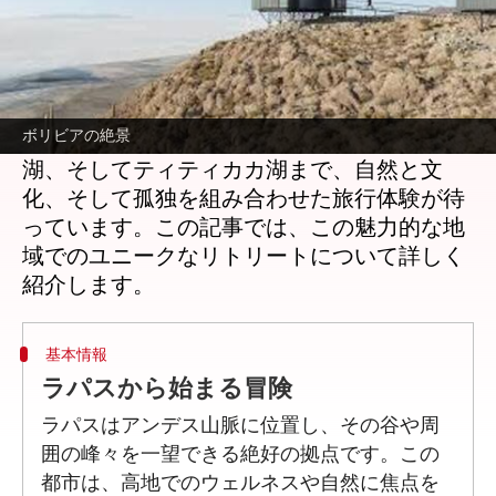
どんな話なの
ボリビアのアンデス山脈は、劇的な風景と澄
んだ高地の空気、静かな谷が織り成す特別な
ボリビアの絶景
休息と冒険の場です。ラパスからウユニ塩
湖、そしてティティカカ湖まで、自然と文
化、そして孤独を組み合わせた旅行体験が待
っています。この記事では、この魅力的な地
域でのユニークなリトリートについて詳しく
基本情報
ラパスから始まる冒険
ラパスはアンデス山脈に位置し、その谷や周
囲の峰々を一望できる絶好の拠点です。この
都市は、高地でのウェルネスや自然に焦点を