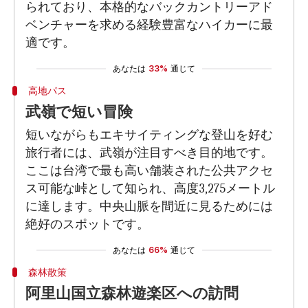
られており、本格的なバックカントリーアド
ベンチャーを求める経験豊富なハイカーに最
適です。
あなたは
33%
通じて
高地パス
武嶺で短い冒険
短いながらもエキサイティングな登山を好む
旅行者には、武嶺が注目すべき目的地です。
ここは台湾で最も高い舗装された公共アクセ
ス可能な峠として知られ、高度3,275メートル
に達します。中央山脈を間近に見るためには
絶好のスポットです。
あなたは
66%
通じて
森林散策
阿里山国立森林遊楽区への訪問