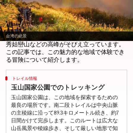
どんな話なの
台湾の中央山脈は、壮大な景色と高地での挑
戦、そして忘れられないアウトドア体験を求
める人々にとって理想的な場所です。この山
脈は台湾の中央部を縦断し、3,805メートルの
台湾の絶景
秀姑巒山などの高峰がそびえ立っています。
この記事では、この魅力的な地域で体験でき
トレイル情報
玉山国家公園でのトレッキング
玉山国家公園は、この地域を探索するための
最良の場所です。南二段トレイルは中央山脈
の主稜線に沿って89.3キロメートル続き、約7
日間かけて完歩します。このルートは広大な
山岳風景や稜線歩き、そして厳しい地形で知