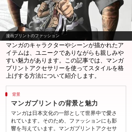
どんな話なの
ファッションの世界では、個性を表現する方
法が多様化しています。その中でも、マンガ
漫画プリントのファッション
プリントアクセサリーは注目されています。
マンガのキャラクターやシーンが描かれたア
イテムは、ユニークでありながらも親しみや
すい魅力があります。この記事では、マンガ
プリントアクセサリーを使ってスタイルを格
背景
マンガプリントの背景と魅力
マンガは日本文化の一部として世界中で愛さ
れています。そのため、ファッションにも影
響を与えています。マンガプリントアクセサ