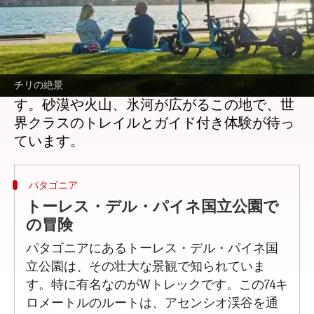
どんな話なの
チリは、アンデス山脈からパタゴニアの険し
い峰々まで、多様な山岳風景を誇ります。ハ
イカーやクライマー、自然愛好家にとって、
これらの場所は忘れられない冒険を提供しま
チリの絶景
す。砂漠や火山、氷河が広がるこの地で、世
界クラスのトレイルとガイド付き体験が待っ
パタゴニア
トーレス・デル・パイネ国立公園で
の冒険
パタゴニアにあるトーレス・デル・パイネ国
立公園は、その壮大な景観で知られていま
す。特に有名なのがWトレックです。この74キ
ロメートルのルートは、アセンシオ渓谷を通