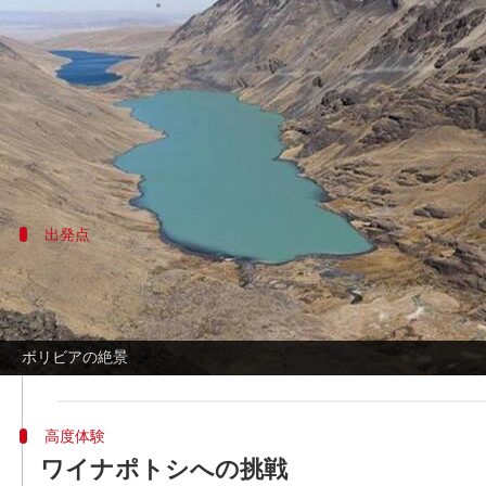
著者
Jun 03, 2026
10:24 pm
Keito Komeda
どんな話なの
ボリビアのコルディジェラ・レアルは、南米で
雪を頂いた峰々や高地湖、氷河の景観、忘れら
出発点
ラパスから始まる冒険
コルディジェラ・レアルへの人気ゲートウェイは
り、その印象的な峰々と高山風景で知られていま
ボリビアの絶景
に特に魅力的です。
高度体験
ワイナポトシへの挑戦