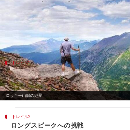
著者
Jun 30, 2026
05:20 am
Keito Komeda
どんな話なの
ロッキー山脈は、冒険者にとって息をのむよう
す。ロッキーマウンテン国立公園のアクセスしや
トレイル1
ドリームレイクトレイルで朝日を見る
ベアーレイク・トレイルヘッドから始まるドリームレ
ります。森を抜けてドリーム湖の岸辺へと続きま
ロッキー山脈の絶景
して花崗岩の峰々に昇る日の出を見ることができ
トレイル2
ロングスピークへの挑戦