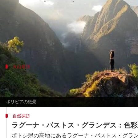
著者
Jun 30, 2026
05:19 am
Keito Komeda
どんな話なの
ボリビア南西部に広がるコルディジェラ・オク
ボリビア、チリを結ぶ知られざる回廊は、混雑
火山登頂
サハマ火山：挑戦と絶景
サハマ火山は標高6,943メートルで、南米でも有
を見渡すパノラマビューと技術的な挑戦を提供し
ボリビアの絶景
自然探訪
ラグーナ・パストス・グランデス：色彩
ポトシ県の高地にあるラグーナ・パストス・グラン