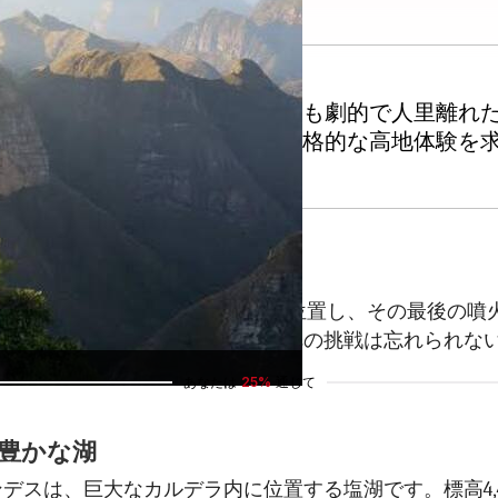
シデンタル山脈は、南米でも最も劇的で人里離れ
した観光ルートから離れて、本格的な高地体験を
数の高峰です。サハマ国立公園内に位置し、その最後の噴火
ます。登山者にとって、この火山への挑戦は忘れられな
あなたは
25%
通じて
豊かな湖
デスは、巨大なカルデラ内に位置する塩湖です。標高4,