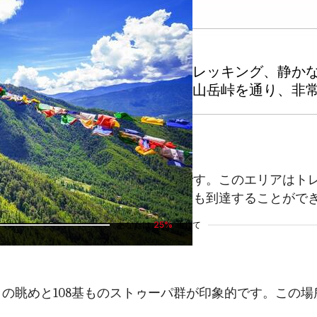
な目的地です。山々の風景、トレッキング、静か
ンプーへのルートが特におすすめです。このエリアはト
キングでは、人里離れた峠や高地にも到達することがで
あなたは
25%
通じて
の眺めと108基ものストゥーパ群が印象的です。この