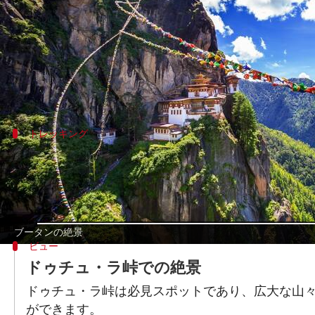
著者
Jun 03, 2026
10:23 pm
Keito Komeda
どんな話なの
ブータンは、ヒマラヤ山脈の中でも特に魅力的
トレッキング
パロ渓谷とティンプー間ルート
冒険好きな旅行者には、パロ渓谷とパロからティ
ンドマークもアクセスしやすいです。長距離ハイ
ブータンの絶景
ビュー
ドゥチュ・ラ峠での絶景
ドゥチュ・ラ峠は必見スポットであり、広大な山々
ができます。