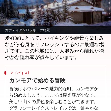
どんな話なの
カナダのアルバータ州に位置するカナディア
ンロッキーは、壮大な山々、透き通った湖、
カナディアンロッキーの絶景
美しい谷間が広がる静かな避難所です。自然
愛好家にとって、ハイキングや絶景を楽しみ
ながら心身をリフレッシュするのに最適な場
所です。この地域には、人混みから離れた穏
アドバイス1
カンモアで始める冒険
冒険はボウバレーの魅力的な町、カンモアか
ら始めましょう。ここでは観光客が少なく、
美しい山々の景色を楽しむことができます。
グラッシーレイクストレイルでは、鮮やかな