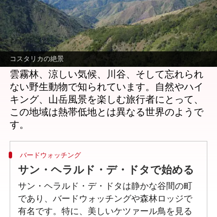
どんな話なの
コスタリカのタラマンカ山脈は、国の中でも
特に美しい景観と充実した旅行体験を提供し
コスタリカの絶景
ます。南部高地に広がるこの壮大な山脈は、
雲霧林、涼しい気候、川谷、そして忘れられ
ない野生動物で知られています。自然やハイ
キング、山岳風景を楽しむ旅行者にとって、
この地域は熱帯低地とは異なる世界のようで
バードウォッチング
サン・ヘラルド・デ・ドタで始める
サン・ヘラルド・デ・ドタは静かな谷間の町
であり、バードウォッチングや森林ロッジで
有名です。特に、美しいケツァール鳥を見る