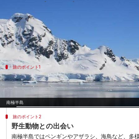
著者
Jun 02, 2026
01:28 pm
Keito Komeda
どんな話なの
南極半島は、南極大陸で最もアクセスしやすく
河、豊かな野生動物で知られており、旅行や探
旅のポイント1
レマイア水道を巡る旅
レマイア水道は、その静かな水面と写真映えする
できます。穏やかな海面を進む船から見える壮大
南極半島
旅のポイント2
野生動物との出会い
南極半島ではペンギンやアザラシ、海鳥など、多