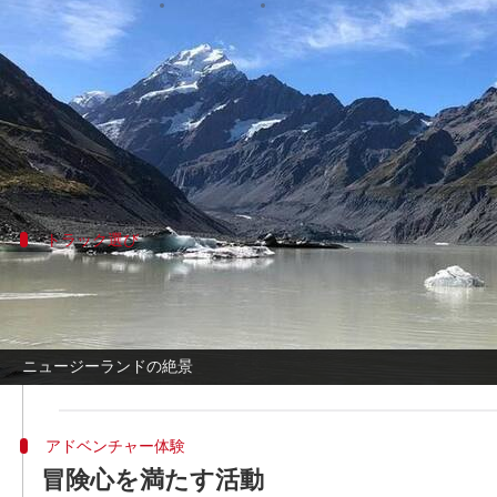
著者
Jun 02, 2026
01:27 pm
Keito Komeda
どんな話なの
ニュージーランドのアオラキ山は、壮大なアル
冒険を提供し、多くの旅行者にとって忘れられ
トラック選び
アルプス風景を楽しむ方法
アオラキ/マウントクック村から出発するケアポ
ズトラックは広大なアルプスパノラマで知られる
ニュージーランドの絶景
た逃避行を求める訪問者に最適です。
アドベンチャー体験
冒険心を満たす活動