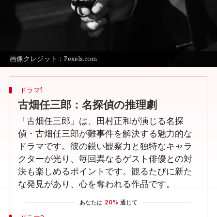
どんな話なの
「新参者」が好きな方には、他の魅力的なミ
ステリー作品も楽しんでいただけるでしょ
う。今回は、「新参者」ファンにおすすめの
画像クレジット：Pexels.com
ドラマ1
古畑任三郎：名探偵の推理劇
「古畑任三郎」は、田村正和が演じる名探
偵・古畑任三郎が難事件を解決する魅力的な
ドラマです。彼の鋭い観察力と独特なキャラ
クターが光り、毎回異なるゲスト俳優との対
決も楽しめるポイントです。観るたびに新た
な発見があり、心を奪われる作品です。
あなたは
20%
通じて