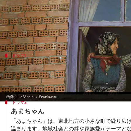
著者
Jul 15, 2024
07:26 pm
クマリ クシ
どんな話なの
「おしん」を愛する皆様へ、心温まるドラマを
ドラマ1
ひよっこ
ひよっこ」は、高度経済成長期の日本を舞台にし
の絆が深まり、困難にも立ち向かう姿勢が「おし
画像クレジット：Pexels.com
ドラマ2
あまちゃん
「あまちゃん」は、東北地方の小さな町で繰り広
温まります。地域社会との絆や家族愛がテーマと